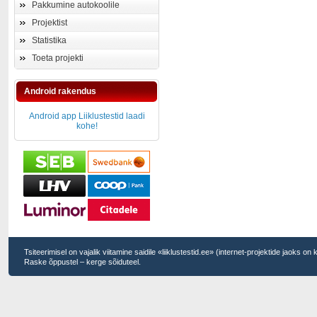
Pakkumine autokoolile
Projektist
Statistika
Toeta projekti
Android rakendus
Android app Liiklustestid laadi
kohe!
Tsiteerimisel on vajalik viitamine saidile «liiklustestid.ee» (internet-projektide jaoks on
Raske õppustel – kerge sõiduteel.