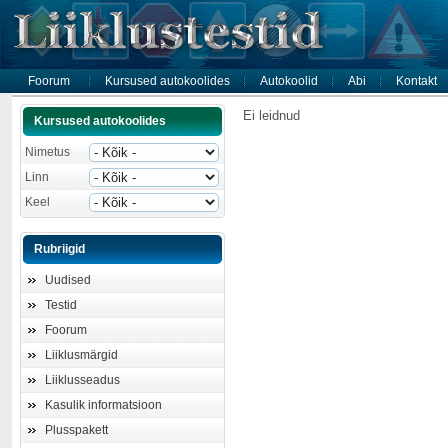
Foorum
Kursused autokoolides
Autokoolid
Abi
Kontakt
Ei leidnud
Kursused autokoolides
Nimetus
Linn
Keel
Rubriigid
Uudised
Testid
Foorum
Liiklusmärgid
Liiklusseadus
Kasulik informatsioon
Plusspakett