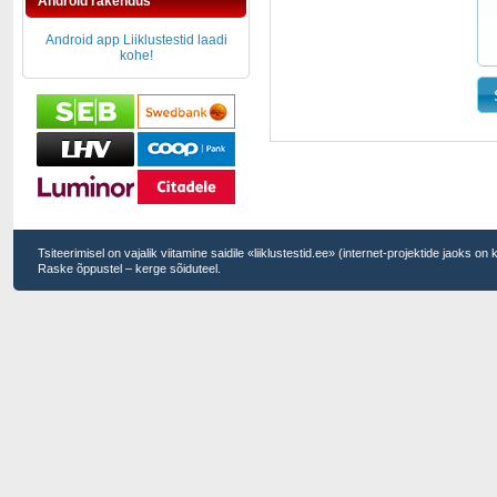
Android rakendus
Android app Liiklustestid laadi
kohe!
Tsiteerimisel on vajalik viitamine saidile «liiklustestid.ee» (internet-projektide jaoks on
Raske õppustel – kerge sõiduteel.