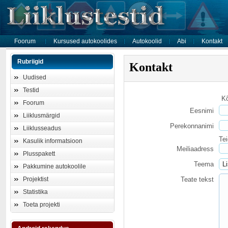
Foorum
Kursused autokoolides
Autokoolid
Abi
Kontakt
Rubriigid
Kontakt
Uudised
Testid
Kõ
Foorum
Eesnimi
Liiklusmärgid
Perekonnanimi
Liiklusseadus
Tei
Kasulik informatsioon
Meiliaadress
Plusspakett
Teema
Pakkumine autokoolile
Teate tekst
Projektist
Statistika
Toeta projekti