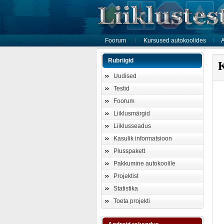
Foorum
Kursused autokoolides
A
Rubriigid
Uudised
Testid
Foorum
Liiklusmärgid
Liiklusseadus
Kasulik informatsioon
Plusspakett
Pakkumine autokoolile
Projektist
Statistika
Toeta projekti