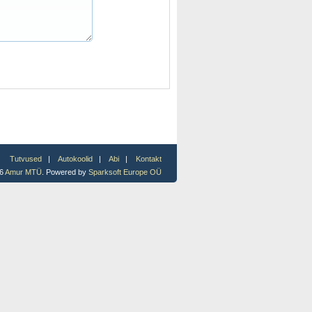
Tutvused
|
Autokoolid
|
Abi
|
Kontakt
26
Amur MTÜ
. Powered by
Sparksoft Europe OÜ