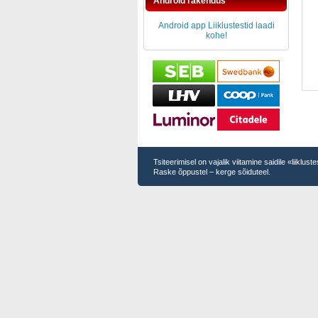
Android rakendus
Android app Liiklustestid laadi
kohe!
Tsiteerimisel on vajalik viitamine saidile «liiklus
Raske õppustel – kerge sõiduteel.