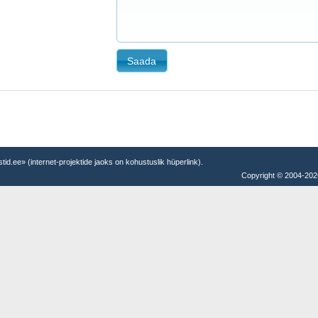
Saada
testid.ee» (internet-projektide jaoks on kohustuslik hüperlink).
Copyright © 2004-20