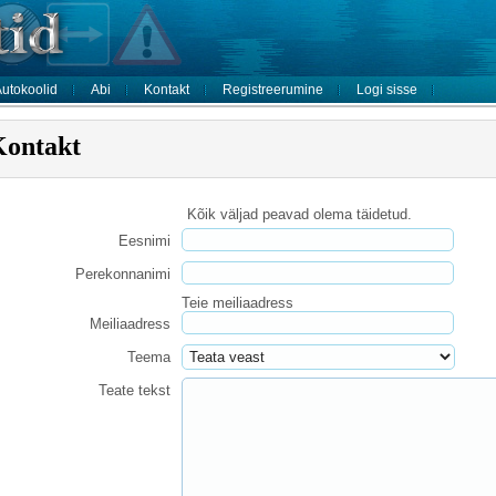
utokoolid
Abi
Kontakt
Registreerumine
Logi sisse
Kontakt
Kõik väljad peavad olema täidetud.
Eesnimi
Perekonnanimi
Teie meiliaadress
Meiliaadress
Teema
Teate tekst