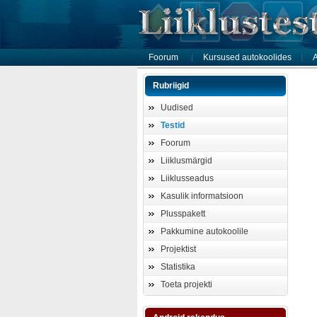
Foorum
Kursused autokoolides
A
Rubriigid
Uudised
Testid
Foorum
Liiklusmärgid
Liiklusseadus
Kasulik informatsioon
Plusspakett
Pakkumine autokoolile
Projektist
Statistika
Toeta projekti