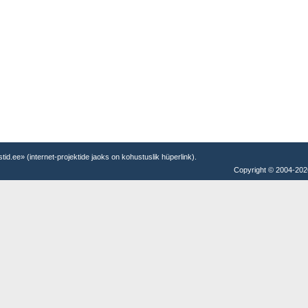
testid.ee» (internet-projektide jaoks on kohustuslik hüperlink).
Copyright © 2004-20