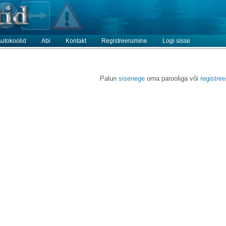
utokoolid
Abi
Kontakt
Registreerumine
Logi sisse
Palun
sisenege
oma parooliga või
registre