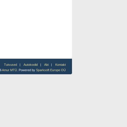
Tutvused
|
Autokoolid
|
Abi
|
Kontakt
26
Amur MTÜ
. Powered by
Sparksoft Europe OÜ