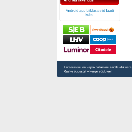
Android rakendus
Android app Liiklustestid laadi
kohe!
Tsiteerimisel on vajalik viitamine saidile «liiklus
Raske õppustel – kerge sõiduteel.