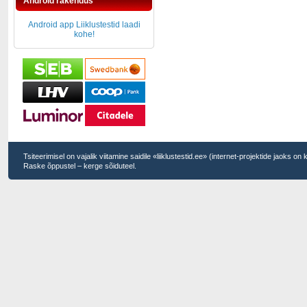
Android rakendus
Android app Liiklustestid laadi
kohe!
Tsiteerimisel on vajalik viitamine saidile «liiklustestid.ee» (internet-projektide jaoks on
Raske õppustel – kerge sõiduteel.