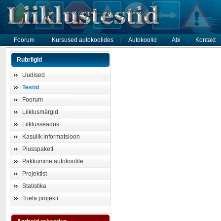
Foorum
Kursused autokoolides
Autokoolid
Abi
Kontakt
Rubriigid
Uudised
Testid
Foorum
Liiklusmärgid
Liiklusseadus
Kasulik informatsioon
Plusspakett
Pakkumine autokoolile
Projektist
Statistika
Toeta projekti